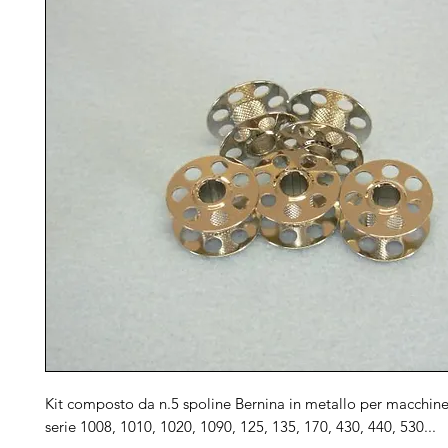
Kit composto da n.5 spoline Bernina in metallo per macchine 
serie 1008, 1010, 1020, 1090, 125, 135, 170, 430, 440, 530...