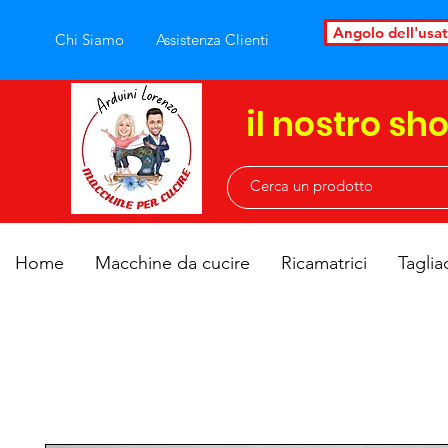
Angolo dell'usa
Chi Siamo
Assistenza Clienti
il nostro sh
Home
Macchine da cucire
Ricamatrici
Taglia