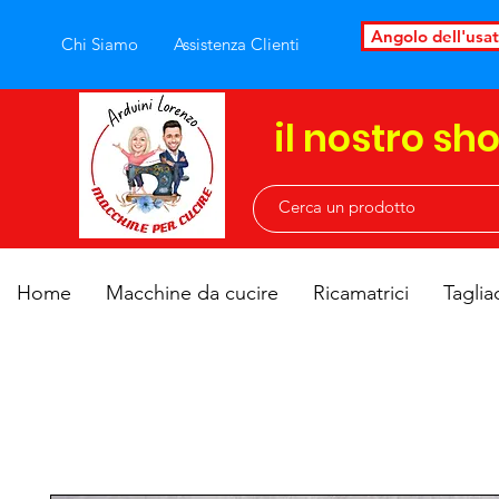
Angolo dell'usa
Chi Siamo
Assistenza Clienti
il nostro sh
Home
Macchine da cucire
Ricamatrici
Taglia