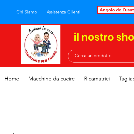
Angolo dell'usa
Chi Siamo
Assistenza Clienti
il nostro sh
Home
Macchine da cucire
Ricamatrici
Taglia