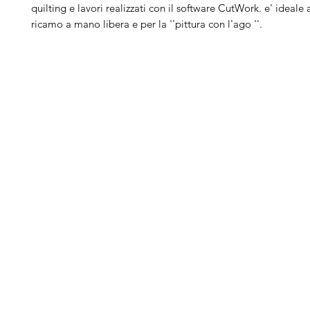
quilting e lavori realizzati con il software CutWork. e' ideale 
ricamo a mano libera e per la ''pittura con l'ago ''.
Arduini
Menu
B
Lorenzo
Home
Ber
Macchine da cucire
Ber
Serve Aiuto?
Ricamatrici
Bro
Visita
Assistenza Clienti
Tagliacuci
Ja
o chiamaci al numero
Accessori
Juk
+39.0381347830
Ricambi
Gri