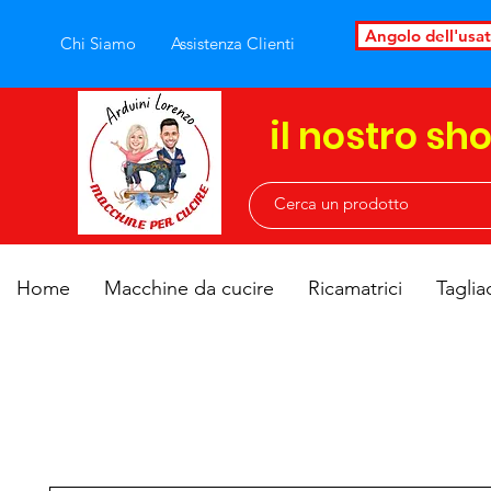
Angolo dell'usa
Chi Siamo
Assistenza Clienti
il nostro sh
Home
Macchine da cucire
Ricamatrici
Taglia