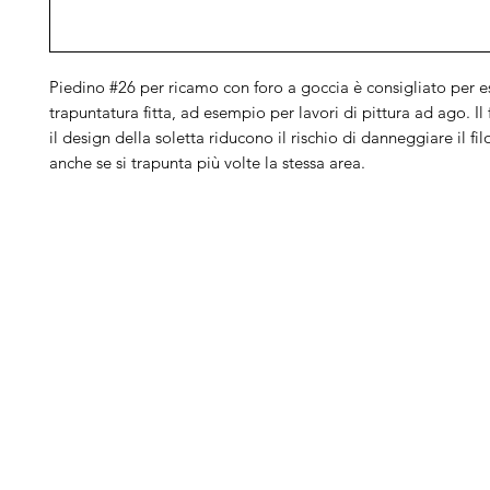
Piedino #26 per ricamo con foro a goccia è consigliato per 
trapuntatura fitta, ad esempio per lavori di pittura ad ago. Il
il design della soletta riducono il rischio di danneggiare il fil
anche se si trapunta più volte la stessa area.
Arduini
Menu
B
Lorenzo
Home
Ber
Macchine da cucire
Ber
Serve Aiuto?
Ricamatrici
Bro