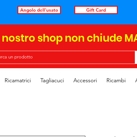
Angolo dell'usato
Gift Card
l nostro shop non chiude M
Ricamatrici
Tagliacuci
Accessori
Ricambi