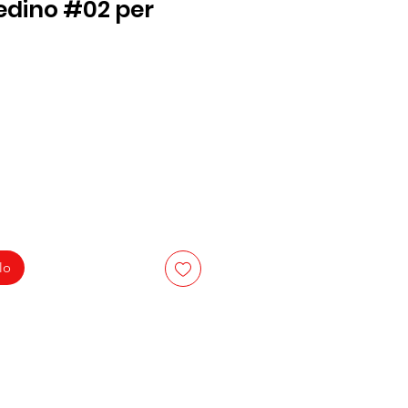
edino #02 per
lo