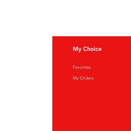
fo
My Choice
i Siamo
Favorites
istenza Clienti
My Orders
ve Siamo