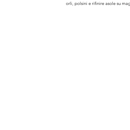
orli, polsini e rifinire asole su mag
Arduini
Menu
Lorenzo
Home
Macchine da cu
Serve Aiuto?
Ricamatrici
Visita
Assistenza Clienti
Tagliacuci
o chiamaci al numero
Accessori
+39.0381347830
Ricambi