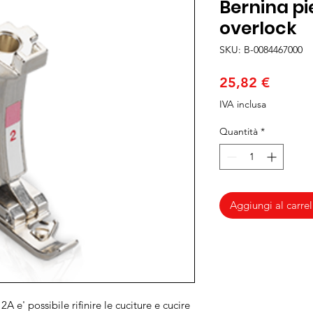
Bernina pi
overlock
SKU: B-0084467000
Prezzo
25,82 €
IVA inclusa
Quantità
*
Aggiungi al carrel
2A e' possibile rifinire le cuciture e cucire