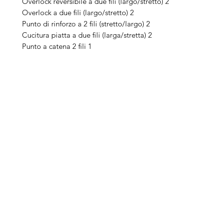
Overlock reversibile a due fili (largo/stretto) 2
Overlock a due fili (largo/stretto) 2
Punto di rinforzo a 2 fili (stretto/largo) 2
Cucitura piatta a due fili (larga/stretta) 2
Punto a catena 2 fili 1
Arduini
Menu
B
Lorenzo
Home
Ber
Macchine da cucire
Ber
Serve Aiuto?
Ricamatrici
Bro
Visita
Assistenza Clienti
Tagliacuci
Ja
o chiamaci al numero