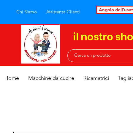
Angolo dell'usa
Chi Siamo
Assistenza Clienti
il nostro sh
Home
Macchine da cucire
Ricamatrici
Taglia