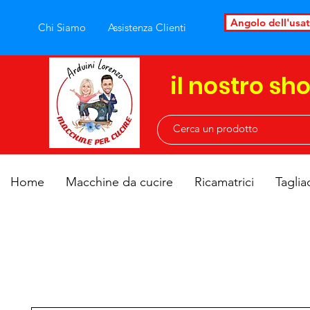
Angolo dell'usa
Chi Siamo
Assistenza Clienti
il nostro sh
Home
Macchine da cucire
Ricamatrici
Taglia