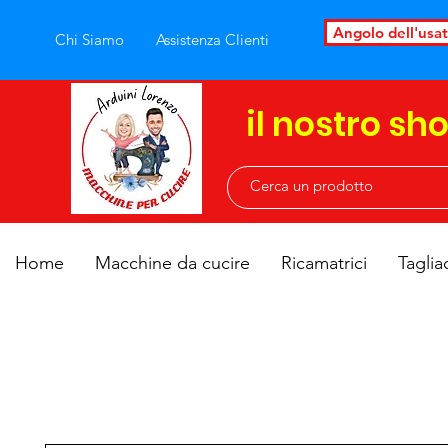
Angolo dell'usa
Chi Siamo
Assistenza Clienti
il nostro sh
Home
Macchine da cucire
Ricamatrici
Taglia