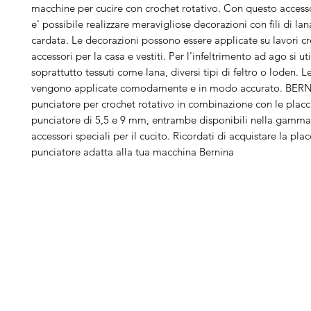
macchine per cucire con crochet rotativo. Con questo acce
e' possibile realizzare meravigliose decorazioni con fili di lan
cardata. Le decorazioni possono essere applicate su lavori cre
accessori per la casa e vestiti. Per l'infeltrimento ad ago si ut
soprattutto tessuti come lana, diversi tipi di feltro o loden. 
vengono applicate comodamente e in modo accurato. BERNIN
punciatore per crochet rotativo in combinazione con le plac
punciatore di 5,5 e 9 mm, entrambe disponibili nella gam
accessori speciali per il cucito. Ricordati di acquistare la pla
punciatore adatta alla tua macchina Bernina
Arduini
Menu
B
Lorenzo
Home
Ber