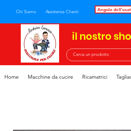
Angolo dell'usa
Chi Siamo
Assistenza Clienti
il nostro sh
Home
Macchine da cucire
Ricamatrici
Taglia