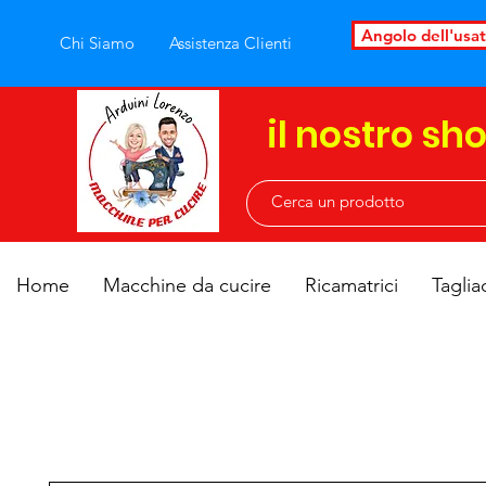
Angolo dell'usa
Chi Siamo
Assistenza Clienti
il nostro sh
Home
Macchine da cucire
Ricamatrici
Taglia