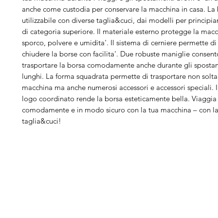
anche come custodia per conservare la macchina in casa. La 
utilizzabile con diverse taglia&cuci, dai modelli per principia
di categoria superiore. Il materiale esterno protegge la mac
sporco, polvere e umidita'. Il sistema di cerniere permette di
chiudere la borse con facilita'. Due robuste maniglie consen
trasportare la borsa comodamente anche durante gli spostam
lunghi. La forma squadrata permette di trasportare non solta
macchina ma anche numerosi accessori e accessori speciali. Il
logo coordinato rende la borsa esteticamente bella. Viaggia
comodamente e in modo sicuro con la tua macchina – con la
taglia&cuci!
Arduini
Menu
B