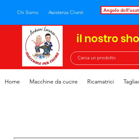
Angolo dell'usa
Chi Siamo
Assistenza Clienti
il nostro sh
Home
Macchine da cucire
Ricamatrici
Taglia