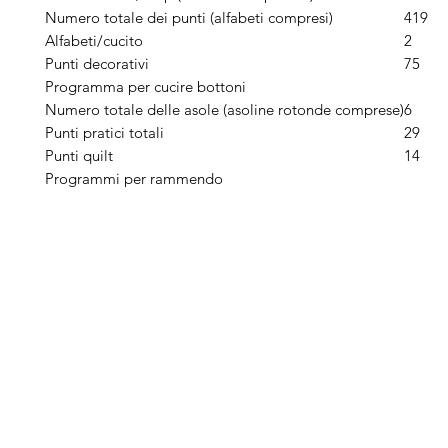
Numero totale dei punti (alfabeti compresi)
419
Alfabeti/cucito
2
Punti decorativi
75
Programma per cucire bottoni
Numero totale delle asole (asoline rotonde comprese)
6
Punti pratici totali
29
Punti quilt
14
Programmi per rammendo
Arduini
Menu
B
Lorenzo
Home
Ber