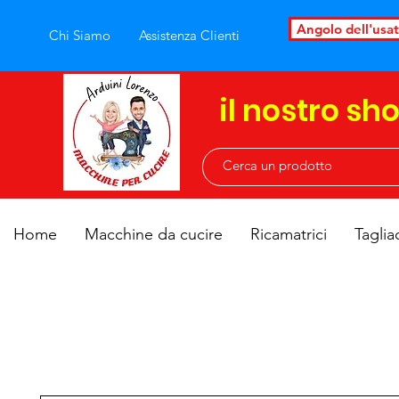
Angolo dell'usa
Chi Siamo
Assistenza Clienti
il nostro sh
Home
Macchine da cucire
Ricamatrici
Taglia