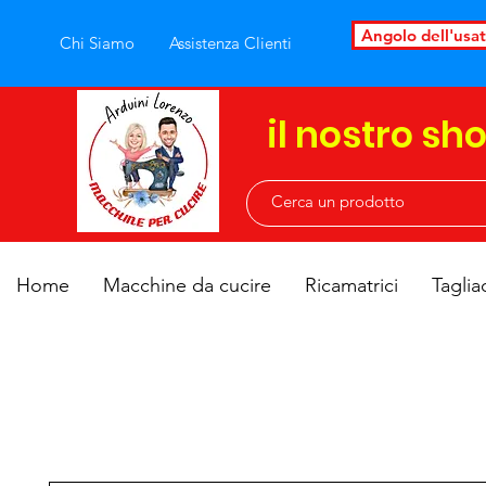
Angolo dell'usa
Chi Siamo
Assistenza Clienti
il nostro sh
Home
Macchine da cucire
Ricamatrici
Taglia