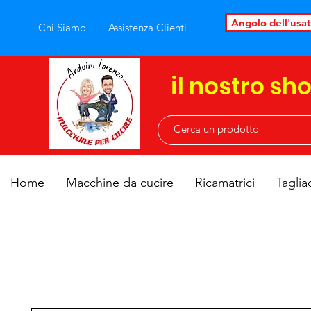
Angolo dell'usa
Chi Siamo
Assistenza Clienti
il nostro sh
Home
Macchine da cucire
Ricamatrici
Taglia