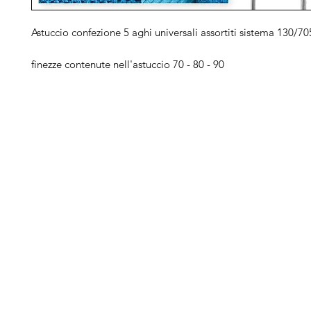
Astuccio confezione 5 aghi universali assortiti sistema 130/7
finezze contenute nell'astuccio 70 - 80 - 90
Arduini
Menu
B
Lorenzo
Home
Ber
Macchine da cucire
Ber
Serve Aiuto?
Ricamatrici
Bro
Visita
Assistenza Clienti
Tagliacuci
Ja
o chiamaci al numero