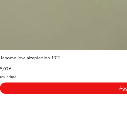
Janome leva alzapiedino 1012
Prezzo
5,00 €
IVA inclusa
Aggi
Arduini
Menu
B