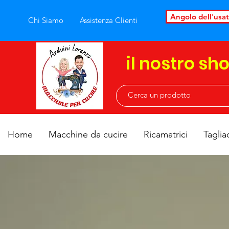
Angolo dell'usa
Chi Siamo
Assistenza Clienti
il nostro sh
Home
Macchine da cucire
Ricamatrici
Taglia