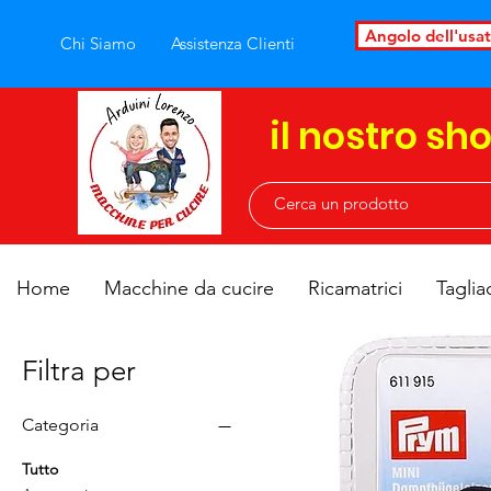
Angolo dell'usa
Chi Siamo
Assistenza Clienti
il nostro sh
Home
Macchine da cucire
Ricamatrici
Taglia
Filtra per
Categoria
Tutto