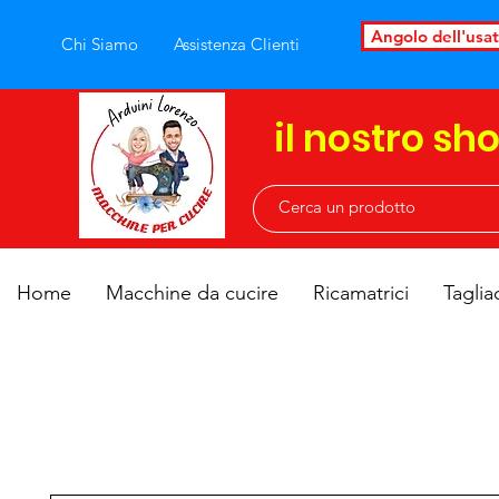
Angolo dell'usa
Chi Siamo
Assistenza Clienti
il nostro sh
Home
Macchine da cucire
Ricamatrici
Taglia