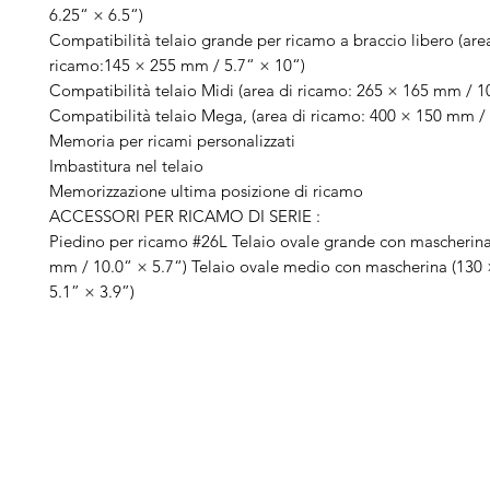
6.25“ × 6.5“)
Compatibilità telaio grande per ricamo a braccio libero (are
ricamo:145 × 255 mm / 5.7“ × 10“)
Compatibilità telaio Midi (area di ricamo: 265 × 165 mm / 1
Compatibilità telaio Mega, (area di ricamo: 400 × 150 mm /
Memoria per ricami personalizzati
Imbastitura nel telaio
Memorizzazione ultima posizione di ricamo
ACCESSORI PER RICAMO DI SERIE :
Piedino per ricamo #26L Telaio ovale grande con mascherina
mm / 10.0“ × 5.7“) Telaio ovale medio con mascherina (130
5.1” × 3.9”)
Arduini
Menu
B